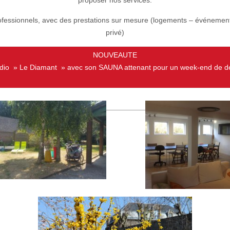
proposer nos services.
fessionnels, avec des prestations sur mesure (logements – événements
privé)
NOUVEAUTE
udio » Le Diamant » avec son SAUNA attenant pour un week-end de dé