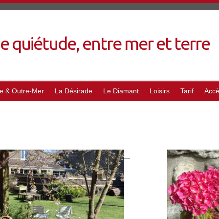
de quiétude, entre mer et terre
e & Outre-Mer
La Désirade
Le Diamant
Loisirs
Tarif
Acc